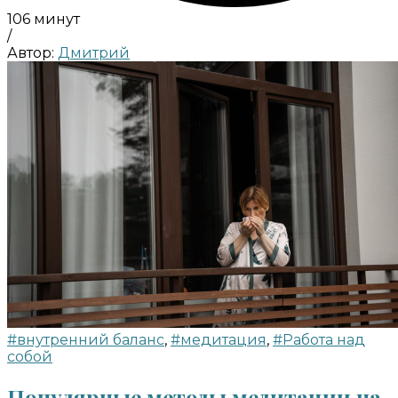
106 минут
/
Автор:
Дмитрий
#внутренний баланс
,
#медитация
,
#Работа над
собой
Популярные методы медитации на