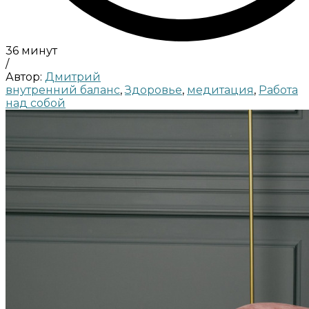
36 минут
/
Автор:
Дмитрий
внутренний баланс
,
Здоровье
,
медитация
,
Работа
над собой