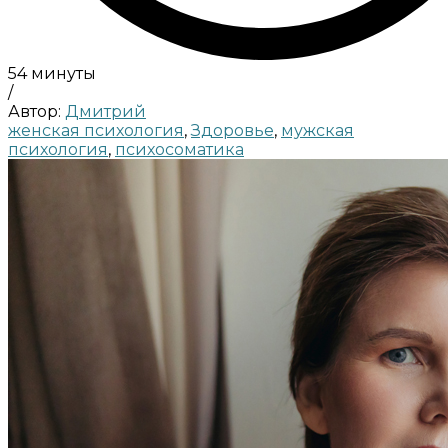
54 минуты
/
Автор:
Дмитрий
женская психология
,
Здоровье
,
мужская
психология
,
психосоматика