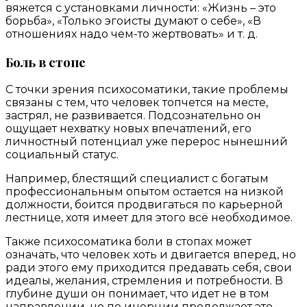
вяжется с установками личности: «Жизнь – это
борьба», «Только эгоисты думают о себе», «В
отношениях надо чем-то жертвовать» и т. д.
Боль в стопе
С точки зрения психосоматики, такие проблемы
связаны с тем, что человек топчется на месте,
застрял, не развивается. Подсознательно он
ощущает нехватку новых впечатлений, его
личностный потенциал уже перерос нынешний
социальный статус.
Например, блестящий специалист с богатым
профессиональным опытом остается на низкой
должности, боится продвигаться по карьерной
лестнице, хотя имеет для этого всё необходимое.
Также психосоматика боли в стопах может
означать, что человек хоть и двигается вперед, но
ради этого ему приходится предавать себя, свои
идеалы, желания, стремления и потребности. В
глубине души он понимает, что идет не в том
направлении, но по инерции продолжает это