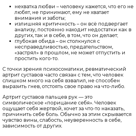
нехватка любви – человеку кажется, что его не
любят, не принимают, ему не хватает
внимания и заботы;
излишняя критичность – он всё подвергает
анализу, постоянно находит недостатки как в
других, так и в себе, в том, что он делает;
глубокая обида – он столкнулся с
несправедливостью, предательством,
«застрял» в прошлом, не может отпустить и
простить кого-то.
С точки зрения психосоматики, ревматический
артрит суставов часто связан с тем, что человек
слишком много на себя взвалил, не способен
выразить гнев, отстоять свое право на что-либо.
Артрит суставов пальцев рук — это
символическое «порицание себя». Человек
ощущает себя жертвой, хочет за что-то наказать,
причинить себе боль. Обычно за этим скрывается
чувство вины, слабость, неуверенность в себе,
зависимость от других.