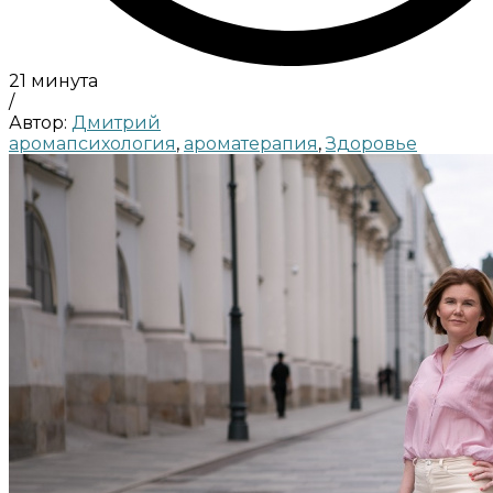
21 минута
/
Автор:
Дмитрий
аромапсихология
,
ароматерапия
,
Здоровье