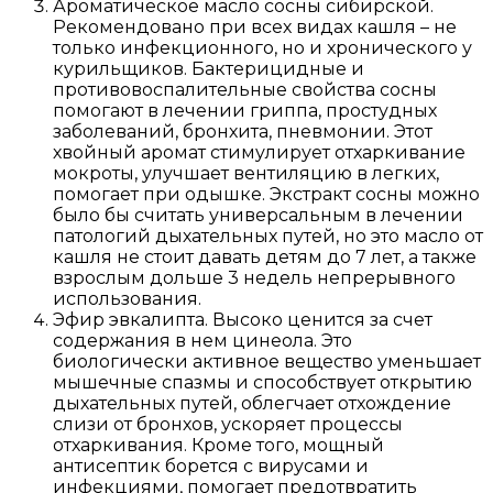
Ароматическое масло сосны сибирской.
Рекомендовано при всех видах кашля – не
только инфекционного, но и хронического у
курильщиков. Бактерицидные и
противовоспалительные свойства сосны
помогают в лечении гриппа, простудных
заболеваний, бронхита, пневмонии. Этот
хвойный аромат стимулирует отхаркивание
мокроты, улучшает вентиляцию в легких,
помогает при одышке. Экстракт сосны можно
было бы считать универсальным в лечении
патологий дыхательных путей, но это масло от
кашля не стоит давать детям до 7 лет, а также
взрослым дольше 3 недель непрерывного
использования.
Эфир эвкалипта. Высоко ценится за счет
содержания в нем цинеола. Это
биологически активное вещество уменьшает
мышечные спазмы и способствует открытию
дыхательных путей, облегчает отхождение
слизи от бронхов, ускоряет процессы
отхаркивания. Кроме того, мощный
антисептик борется с вирусами и
инфекциями, помогает предотвратить