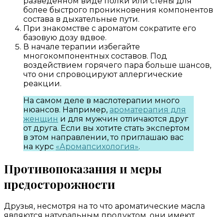
разведенном виде полки или стены для
более быстрого проникновения компонентов
состава в дыхательные пути.
При знакомстве с ароматом сократите его
базовую дозу вдвое.
В начале терапии избегайте
многокомпонентных составов. Под
воздействием горячего пара больше шансов,
что они спровоцируют аллергические
реакции.
На самом деле в маслотерапии много
нюансов. Например,
ароматерапия для
женщин
и для мужчин отличаются друг
от друга. Если вы хотите стать экспертом
в этом направлении, то приглашаю вас
на курс
«Аромапсихология»
.
Противопоказания и меры
предосторожности
Друзья, несмотря на то что ароматические масла
являются натуральным продуктом, они имеют